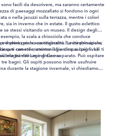
n sono facili da descrivere, ma saranno certamente
llezza di paesaggi mozzafiato si fondono in ogni
ata o nella jacuzzi sulla terrazza, mentre i colori
 sia in inverno che in estate. Il gusto eclettico
me se stessi visitando un museo. Il design degli
d esempio, la scala a chiocciola che conduce
rprenderà per la sua originalità. La combinazione
e il primo piano costituiscono l’unità principale,
sarti con stile, mentre il giardino su più livelli ti
cinque camere matrimoniali e cinque bagni. La
essibile tramite un ingresso separato. Può ospitare
 più magici del Lago di Como.
tre bagni. Gli ospiti possono inoltre usufruire
cina durante la stagione invernale, vi chiediamo
cipo, così da poterla riscaldare adeguatamente.
one di spazio sufficiente per ospitare fino a tre