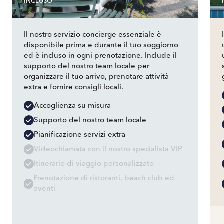
INCLUSO
Il nostro servizio concierge essenziale è
disponibile prima e durante il tuo soggiorno
ed è incluso in ogni prenotazione. Include il
supporto del nostro team locale per
organizzare il tuo arrivo, prenotare attività
extra e fornire consigli locali.
Accoglienza su misura
Supporto del nostro team locale
Pianificazione servizi extra
Videochiamata con il nostro specialista VIP
Itinerario di viaggio personalizzato
Prenotazione di ristoranti, beach club ed
eventi