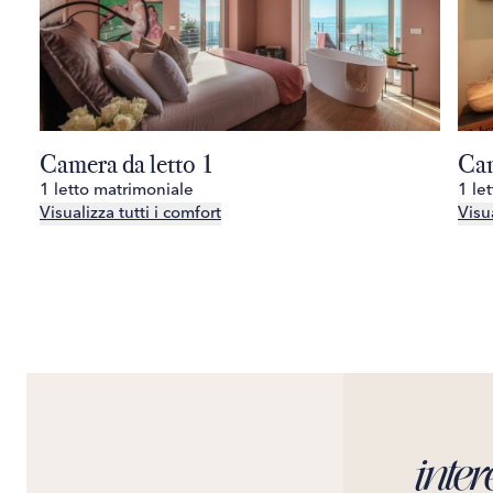
Camera da letto 1
Cam
1 letto matrimoniale
1 le
Visualizza tutti i comfort
Visua
inter