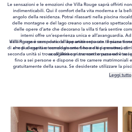
Le sensazioni e le emozioni che Villa Rouge saprà offrirti no
indimenticabili. Qui il comfort della vita moderna e la be
angolo della residenza. Potrai rilassarti nella piscina riscald
delle montagne e del lago creano uno scenario spettacolare,
delle opere d’arte che decorano la villa ti farà sentire co
interni offre un’esperienza unica e all’avanguardia. A
dall’ingresso secondario all’appartamento con terrazza ti so
Villa Rouge è composta da due unità separate. Il piano terra 
di arredi eleganti e tecnologia smart-home ti permetterà di rilas
che può ospitare comodamente fino a dieci persone, con 
seconda unità si trova all’ultimo piano con terrazza ed è acc
accoglierà con tramonti e panorami tra i
fino a sei persone e dispone di tre camere matrimoniali e 
gratuitamente della sauna. Se desiderate utilizzare la pis
gentilmente di comunicarcelo con almeno tre giorni di anti
Leggi tutto
Infine, per quanto riguarda il parcheggio, la proprietà disp
auto.