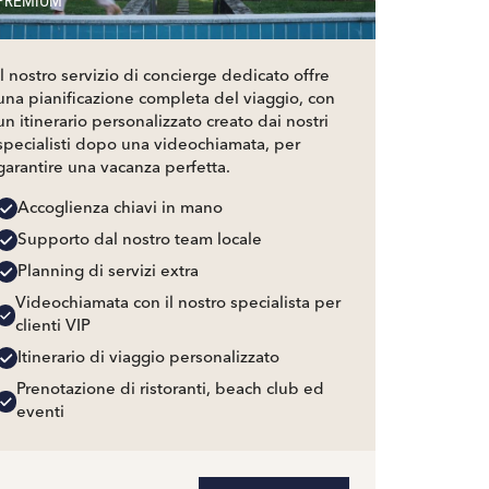
PREMIUM
Il nostro servizio di concierge dedicato offre
una pianificazione completa del viaggio, con
un itinerario personalizzato creato dai nostri
specialisti dopo una videochiamata, per
garantire una vacanza perfetta.
Accoglienza chiavi in mano
Supporto dal nostro team locale
Planning di servizi extra
Videochiamata con il nostro specialista per
clienti VIP
Itinerario di viaggio personalizzato
Prenotazione di ristoranti, beach club ed
eventi