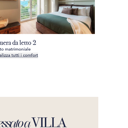
era da letto 2
Camera da 
tto matrimoniale
1 letto matrim
lizza tutti i comfort
Visualizza tutt
VILLA
essato a