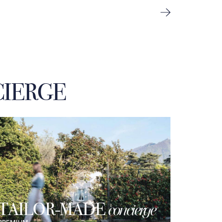
IERGE
TAILOR-MADE
concierge