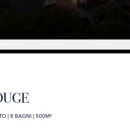
stiche chiave
Concierge
Posizione
OUGE
TO
|
8 BAGNI
|
500M²