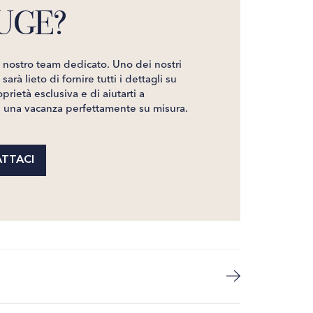
UGE?
l nostro team dedicato. Uno dei nostri
sarà lieto di fornire tutti i dettagli su
prietà esclusiva e di aiutarti a
e una vacanza perfettamente su misura.
TTACI