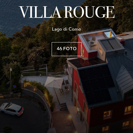
VILLA ROUGE
Lago di Como
46 FOTO