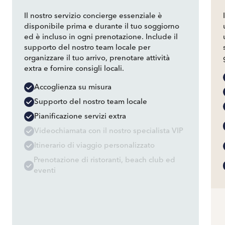
Il nostro servizio concierge essenziale è
disponibile prima e durante il tuo soggiorno
ed è incluso in ogni prenotazione. Include il
supporto del nostro team locale per
organizzare il tuo arrivo, prenotare attività
extra e fornire consigli locali.
Accoglienza su misura
Supporto del nostro team locale
Pianificazione servizi extra
Videochiamata con il nostro specialista VIP
Itinerario di viaggio personalizzato
Prenotazione di ristoranti, beach club ed
eventi