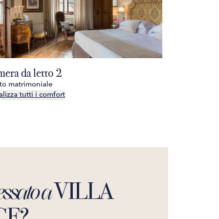
era da letto 2
Camera da 
tto matrimoniale
1 letto matrim
lizza tutti i comfort
Visualizza tutt
VILLA
essato a
CE?