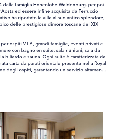
1854 dalla famiglia Hohenlohe Waldenburg, per poi
osta ed essere infine acquisita da Ferruccio
ivo ha riportato la villa al suo antico splendore,
 tipico delle prestigiose dimore toscane del XIX
r ospiti V.I.P., grandi famiglie, eventi privati e
mere con bagno en suite, sala riunioni, sala da
ala biliardo e sauna. Ogni suite è caratterizzata da
finata carta da parati orientale presente nella Royal
ne degli ospiti, garantendo un servizio altamente
rno autenticamente esclusiva.