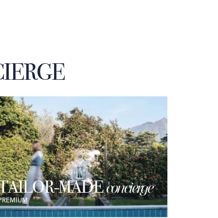
IERGE
TAILOR-MADE
concierge
PREMIUM