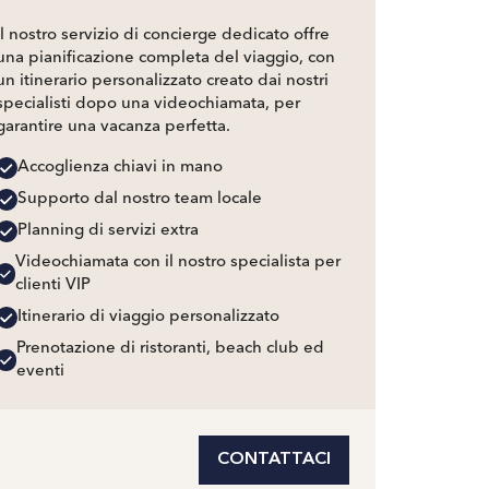
Il nostro servizio di concierge dedicato offre
una pianificazione completa del viaggio, con
un itinerario personalizzato creato dai nostri
specialisti dopo una videochiamata, per
garantire una vacanza perfetta.
Accoglienza chiavi in mano
Supporto dal nostro team locale
Planning di servizi extra
Videochiamata con il nostro specialista per
clienti VIP
Itinerario di viaggio personalizzato
Prenotazione di ristoranti, beach club ed
eventi
CONTATTACI