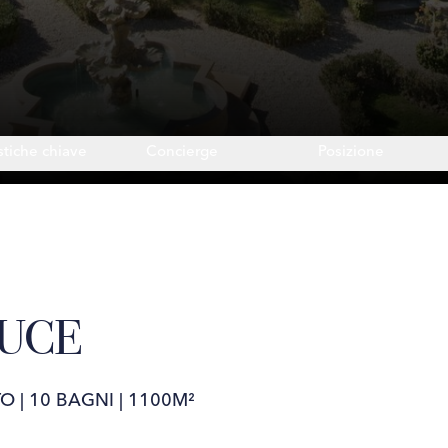
stiche chiave
Concierge
Posizione
LUCE
TO
|
10 BAGNI
|
1100M²