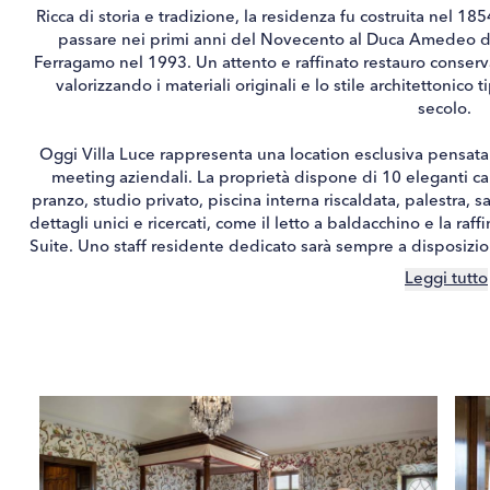
Ricca di storia e tradizione, la residenza fu costruita nel 
passare nei primi anni del Novecento al Duca Amedeo d’A
Ferragamo nel 1993. Un attento e raffinato restauro conservat
valorizzando i materiali originali e lo stile architettonico
secolo.
Oggi Villa Luce rappresenta una location esclusiva pensata pe
meeting aziendali. La proprietà dispone di 10 eleganti ca
pranzo, studio privato, piscina interna riscaldata, palestra, s
dettagli unici e ricercati, come il letto a baldacchino e la raf
Suite. Uno staff residente dedicato sarà sempre a disposizio
personalizzato e un’esperienza di soggio
Leggi tutto