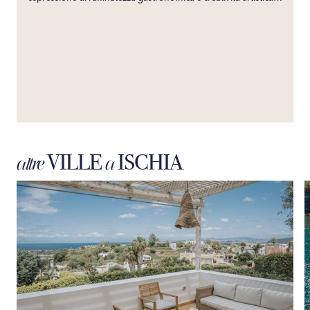
Su misura per soddisfare i palati più esigenti, il nostro servizio
garantisce un’esperienza culinaria indimenticabile. Portando
direttamente nella tua villa i sapori prestigiosi del suo
ristorante, promettiamo un viaggio gastronomico esclusivo,
capace di incantare i tuoi sensi e creare ricordi culinari senza
tempo.
VILLE
ISCHIA
altre
a