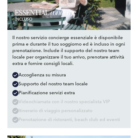
concierge
ESSENTIAL
INCLUSO
Il nostro servizio concierge essenziale è disponibile
prima e durante il tuo soggiorno ed è incluso in ogni
prenotazione. Include il supporto del nostro team
locale per organizzare il tuo arrivo, prenotare attività
extra e fornire consigli locali.
Accoglienza su misura
Supporto del nostro team locale
Pianificazione servizi extra
Videochiamata con il nostro specialista VIP
Itinerario di viaggio personalizzato
Prenotazione di ristoranti, beach club ed eventi