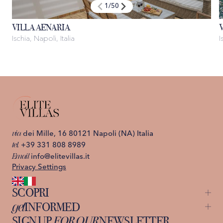
1
/
50
VILLA AENARIA
Ischia, Napoli, Italia
I
via
dei Mille, 16 80121 Napoli (NA) Italia
tel.
+39 331 808 8989
Email
info@elitevillas.it
Privacy Settings
SCOPRI
get
INFORMED
Capri
St. Moritz
SIGN UP
FOR OUR
NEWSLETTER
About us