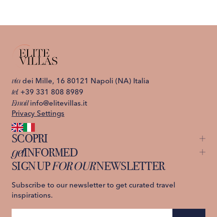
via
dei Mille, 16 80121 Napoli (NA) Italia
tel.
+39 331 808 8989
Email
info@elitevillas.it
Privacy Settings
SCOPRI
get
INFORMED
Capri
St. Moritz
SIGN UP
FOR OUR
NEWSLETTER
About us
Ischia
Contattaci
Lago di Como
Privacy Policy
Subscribe to our newsletter to get curated travel
Costiera Amalfitana
Termini e Condizioni
inspirations.
Sicilia
Toscana