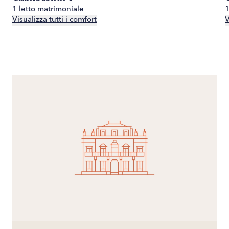
1 letto matrimoniale
1
Visualizza tutti i comfort
V