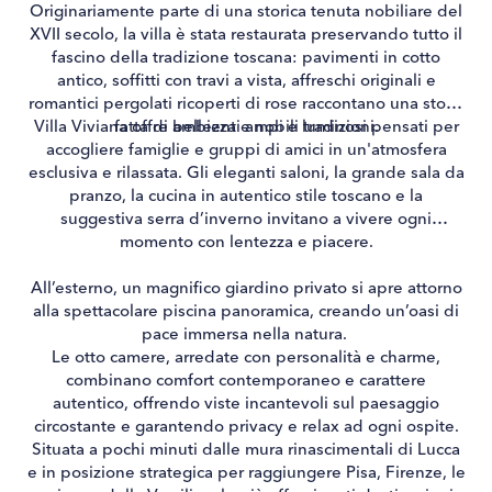
Originariamente parte di una storica tenuta nobiliare del
XVII secolo, la villa è stata restaurata preservando tutto il
fascino della tradizione toscana: pavimenti in cotto
antico, soffitti con travi a vista, affreschi originali e
romantici pergolati ricoperti di rose raccontano una storia
Villa Viviana offre ambienti ampi e luminosi pensati per
fatta di bellezza e nobili tradizioni.
accogliere famiglie e gruppi di amici in un'atmosfera
esclusiva e rilassata. Gli eleganti saloni, la grande sala da
pranzo, la cucina in autentico stile toscano e la
suggestiva serra d’inverno invitano a vivere ogni
momento con lentezza e piacere.
All’esterno, un magnifico giardino privato si apre attorno
alla spettacolare piscina panoramica, creando un’oasi di
pace immersa nella natura.
Le otto camere, arredate con personalità e charme,
combinano comfort contemporaneo e carattere
autentico, offrendo viste incantevoli sul paesaggio
circostante e garantendo privacy e relax ad ogni ospite.
Situata a pochi minuti dalle mura rinascimentali di Lucca
e in posizione strategica per raggiungere Pisa, Firenze, le