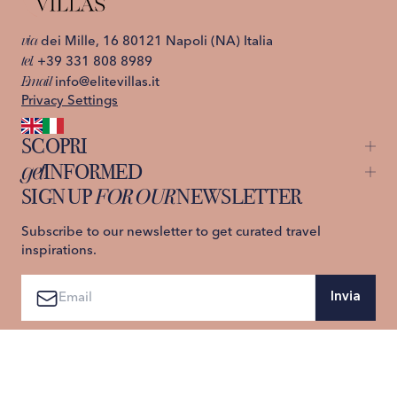
via
dei Mille, 16 80121 Napoli (NA) Italia
tel.
+39 331 808 8989
Email
info@elitevillas.it
Privacy Settings
SCOPRI
get
INFORMED
Capri
St. Moritz
SIGN UP
FOR OUR
NEWSLETTER
About us
Ischia
Contattaci
Lago di Como
Prenota ora
Privacy Policy
Subscribe to our newsletter to get curated travel
Costiera Amalfitana
Termini e Condizioni
inspirations.
Sicilia
Aggiungi alla Lista Desideri
Toscana
Invia
Ho preso visione della informativa sul trattamento dei