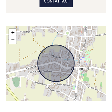
CONTATTACI
+
−