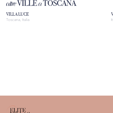
VILLE
TOSCANA
altre
a
1
/
32
VILLA LUCE
Toscana, Italia
I