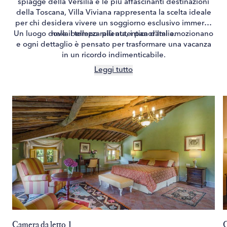
spiagge della Versilia e le più affascinanti destinazioni
della Toscana, Villa Viviana rappresenta la scelta ideale
per chi desidera vivere un soggiorno esclusivo immerso
Un luogo dove il tempo rallenta, i panorami emozionano
nella bellezza più autentica d'Italia.
e ogni dettaglio è pensato per trasformare una vacanza
in un ricordo indimenticabile.
Leggi tutto
Camera da letto 1
C