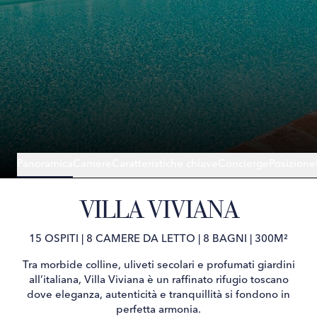
Panoramica
Camere
Caratteristiche chiave
Concierge
Posizione
VILLA VIVIANA
15 OSPITI
|
8 CAMERE DA LETTO
|
8 BAGNI
|
300M²
Tra morbide colline, uliveti secolari e profumati giardini
all’italiana, Villa Viviana è un raffinato rifugio toscano
dove eleganza, autenticità e tranquillità si fondono in
perfetta armonia.