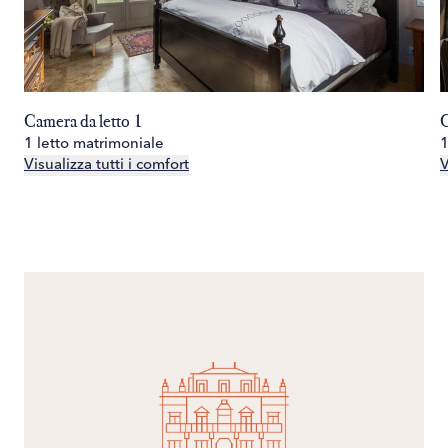
Camera da letto 1
C
1 letto matrimoniale
1
Visualizza tutti i comfort
V