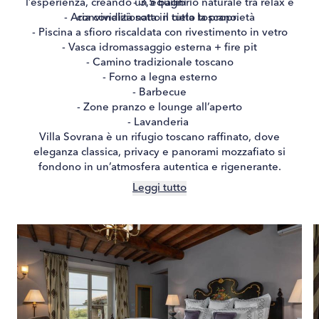
l’esperienza, creando un equilibrio naturale tra relax e
- 3,5 bagni
- Aria condizionata in tutta la proprietà
convivialità sotto il cielo toscano.
- Piscina a sfioro riscaldata con rivestimento in vetro
- Vasca idromassaggio esterna + fire pit
- Camino tradizionale toscano
- Forno a legna esterno
- Barbecue
- Zone pranzo e lounge all’aperto
- Lavanderia
Villa Sovrana è un rifugio toscano raffinato, dove
eleganza classica, privacy e panorami mozzafiato si
fondono in un’atmosfera autentica e rigenerante.
Leggi tutto