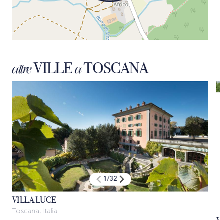
VILLE
TOSCANA
altre
a
1
/
32
VILLA LUCE
Toscana, Italia