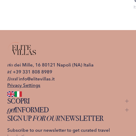
I
via
dei Mille, 16 80121 Napoli (NA) Italia
tel.
+39 331 808 8989
Email
info@elitevillas.it
Privacy Settings
SCOPRI
get
INFORMED
Capri
St. Moritz
SIGN UP
FOR OUR
NEWSLETTER
About us
Ischia
Contattaci
Lago di Como
Prenota ora
Privacy Policy
Subscribe to our newsletter to get curated travel
Costiera Amalfitana