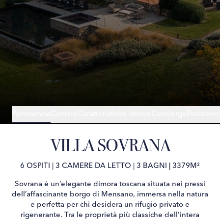
Panoramica
Camere
Caratteristiche chiave
Concierge
Posizione
VILLA SOVRANA
6 OSPITI
|
3 CAMERE DA LETTO
|
3 BAGNI
|
3379M²
Sovrana è un’elegante dimora toscana situata nei pressi
dell’affascinante borgo di Mensano, immersa nella natura
e perfetta per chi desidera un rifugio privato e
rigenerante. Tra le proprietà più classiche dell’intera