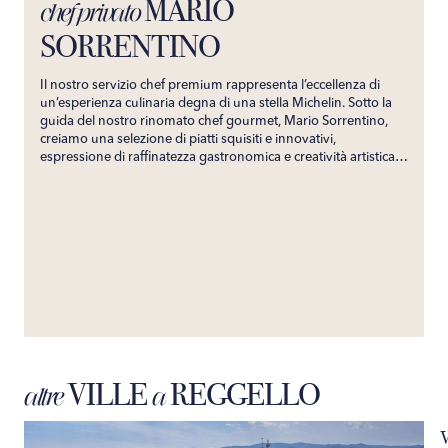
MARIO
chef privato
SORRENTINO
Il nostro servizio chef premium rappresenta l’eccellenza di
un’esperienza culinaria degna di una stella Michelin. Sotto la
guida del nostro rinomato chef gourmet, Mario Sorrentino,
creiamo una selezione di piatti squisiti e innovativi,
espressione di raffinatezza gastronomica e creatività artistica.
Su misura per soddisfare i palati più esigenti, il nostro servizio
garantisce un’esperienza culinaria indimenticabile. Portando
direttamente nella tua villa i sapori prestigiosi del suo
ristorante, promettiamo un viaggio gastronomico esclusivo,
capace di incantare i tuoi sensi e creare ricordi culinari senza
tempo.
VILLE
REGGELLO
altre
a