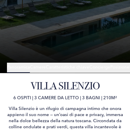
Panoramica
Camere
Caratteristiche chiave
Concierge
Posizione
VILLA SILENZIO
6 OSPITI
|
3 CAMERE DA LETTO
|
3 BAGNI
|
210M²
Villa Silenzio è un rifugio di campagna intimo che onora
appieno il suo nome — un’oasi di pace e privacy, immersa
nella dolce bellezza della natura toscana. Circondata da
colline ondulate e prati verdi, questa villa incantevole è