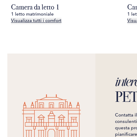
Camera da letto 1
Cam
1 letto matrimoniale
1 le
Visualizza tutti i comfort
Visua
inter
PET
Contatta i
consulenti 
questa pro
pianificar