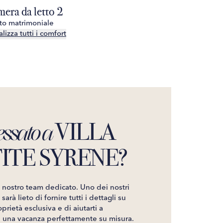
era da letto 2
Camera da 
tto matrimoniale
1 letto matrim
lizza tutti i comfort
Visualizza tutt
VILLA
essato a
ITE SYRENE?
l nostro team dedicato. Uno dei nostri
sarà lieto di fornire tutti i dettagli su
prietà esclusiva e di aiutarti a
e una vacanza perfettamente su misura.