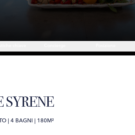
stiche chiave
Concierge
Posizione
E SYRENE
TO
|
4 BAGNI
|
180M²