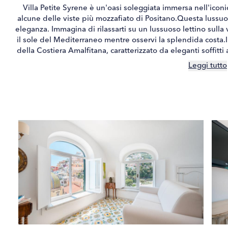
Villa Petite Syrene è un'oasi soleggiata immersa nell'iconi
alcune delle viste più mozzafiato di Positano.Questa lussuosa
eleganza. Immagina di rilassarti su un lussuoso lettino sulla
il sole del Mediterraneo mentre osservi la splendida costa.I
della Costiera Amalfitana, caratterizzato da eleganti soffitti 
pareti imbiancate.L'arioso salone si apre direttamente sull'
Leggi tutto
senza soluzione di continuità, perfetto per godersi momenti
ampie camere da letto immerse nella luce naturale, ognuna d
decorati con piastrelle vivaci. La camera da letto principal
camera familiare ideale in grado di accogliere ospiti aggiunti
privilegiata, Villa Petite Syrene offre una gamma di servizi d
di pulizia giornaliera, assicurando che il tuo soggiorno si
disponibile anche per preparare la colazione, così potrete in
godete la splendida vista di Positano.Oltre la villa, sei per
Positano ha da offrire. Sia che tu stia passeggiando per le a
andando in spiaggia a pochi passi di distanza, Villa Petite 
Costiera Amalfitana. Con le sue viste mozzafiato, il design
meravigliarsi che questa villa sia la scelta migliore per mat
alla villa è necessario salire