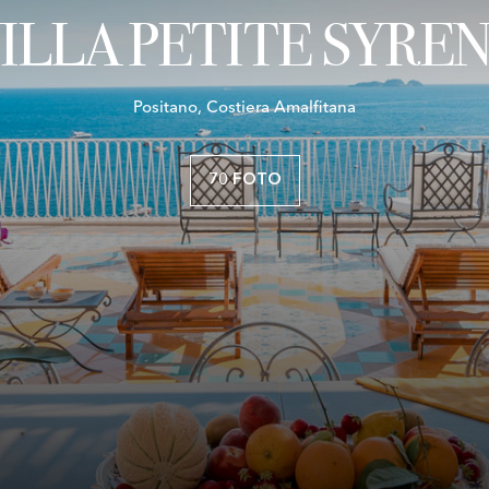
ILLA PETITE SYRE
Positano, Costiera Amalfitana
70 FOTO