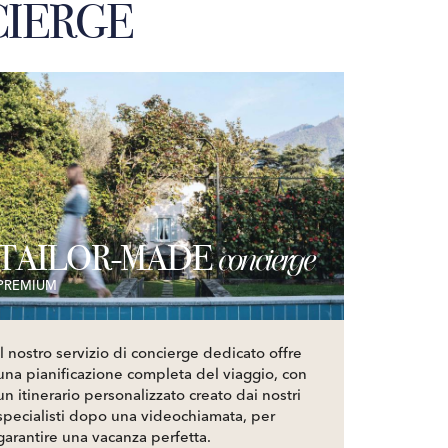
IERGE
TAILOR-MADE
concierge
PREMIUM
Il nostro servizio di concierge dedicato offre
una pianificazione completa del viaggio, con
un itinerario personalizzato creato dai nostri
specialisti dopo una videochiamata, per
garantire una vacanza perfetta.