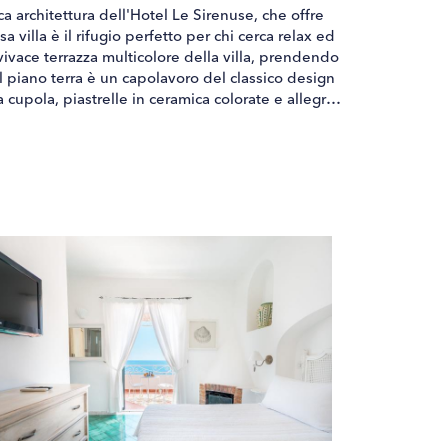
ca architettura dell'Hotel Le Sirenuse, che offre
 villa è il rifugio perfetto per chi cerca relax ed
 vivace terrazza multicolore della villa, prendendo
l piano terra è un capolavoro del classico design
a cupola, piastrelle in ceramica colorate e allegre
ampia terrazza, creando un flusso interno-esterno
 piacevoli o intrattenere gli ospiti.Con quattro
otata di finestre panoramiche e bagni privati ​​
e offre un divano letto aggiuntivo, rendendola una
vi. Oltre ai suoi interni lussuosi e alla posizione
i fascia alta. Una cameriera dedicata fornisce 2 ore
a tanto semplice quanto lussuoso. La cameriera è
iziare la giornata con un pasto delizioso mentre vi
fettamente posizionato per esplorare tutto ciò che
ffascinanti strade, assaporando la cucina locale o
Syrene offre la quintessenza dell'esperienza della
 raffinato e la posizione imbattibile, non c'è da
rimoni, eventi o una vacanza da sogno.Per accedere
 circa 80 scalini.