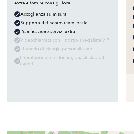
extra e fornire consigli locali.
Accoglienza su misura
Supporto del nostro team locale
Pianificazione servizi extra
Videochiamata con il nostro specialista VIP
Itinerario di viaggio personalizzato
Prenotazione di ristoranti, beach club ed
eventi