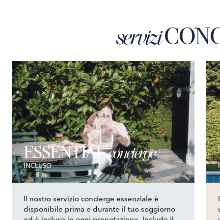
CONC
servizi
ESSENTIAL
concierge
INCLUSO
Il nostro servizio concierge essenziale è
disponibile prima e durante il tuo soggiorno