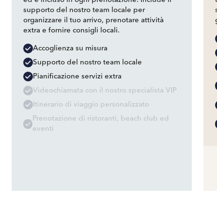
ed è incluso in ogni prenotazione. Include il
supporto del nostro team locale per
organizzare il tuo arrivo, prenotare attività
extra e fornire consigli locali.
Accoglienza su misura
Supporto del nostro team locale
Pianificazione servizi extra
Videochiamata con il nostro specialista VIP
Itinerario di viaggio personalizzato
Prenotazione di ristoranti, beach club ed
eventi