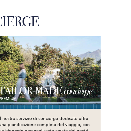
IERGE
TAILOR-MADE
concierge
PREMIUM
Il nostro servizio di concierge dedicato offre
una pianificazione completa del viaggio, con