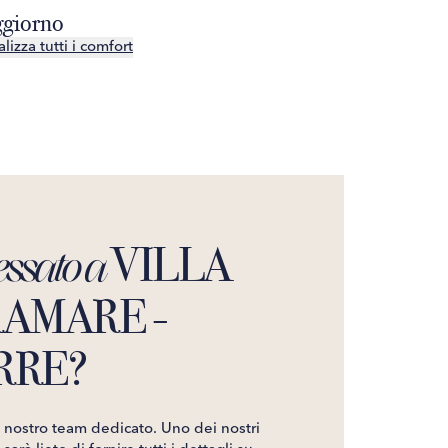
giorno
Piscina
lizza tutti i comfort
Visualizza tutt
VILLA
essato a
AMARE -
RRE?
l nostro team dedicato. Uno dei nostri