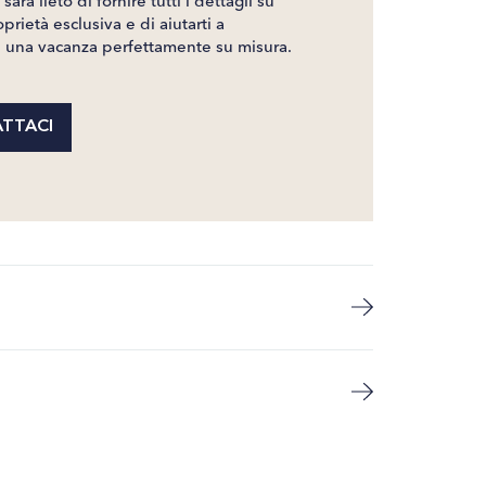
sarà lieto di fornire tutti i dettagli su
prietà esclusiva e di aiutarti a
e una vacanza perfettamente su misura.
TTACI