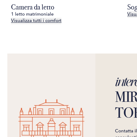
Camera da letto
Sog
1 letto matrimoniale
Visua
Visualizza tutti i comfort
inter
MIR
TO
Contatta i