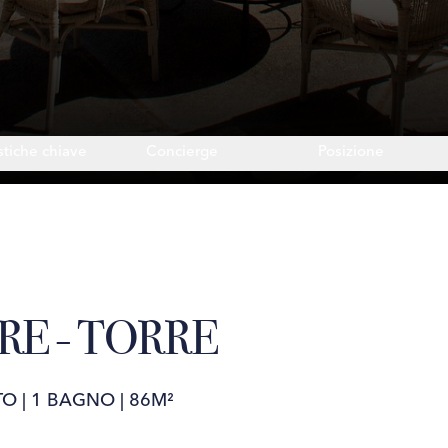
stiche chiave
Concierge
Posizione
RE - TORRE
TO
|
1 BAGNO
|
86M²