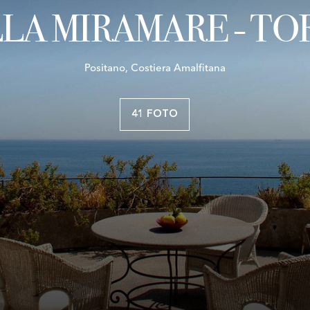
LLA MIRAMARE - TO
Positano, Costiera Amalfitana
41 FOTO