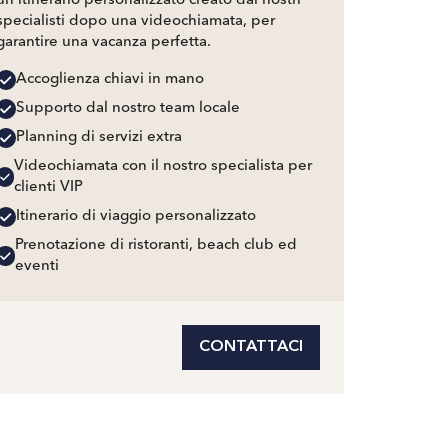
un itinerario personalizzato creato dai nostri
specialisti dopo una videochiamata, per
garantire una vacanza perfetta.
Accoglienza chiavi in mano
Supporto dal nostro team locale
Planning di servizi extra
Videochiamata con il nostro specialista per
clienti VIP
Itinerario di viaggio personalizzato
Prenotazione di ristoranti, beach club ed
eventi
CONTATTACI