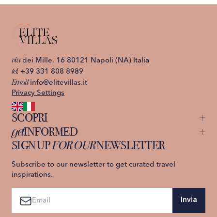
via
dei Mille, 16 80121 Napoli (NA) Italia
tel.
+39 331 808 8989
Email
info@elitevillas.it
Privacy Settings
SCOPRI
get
INFORMED
Capri
St. Moritz
SIGN UP
FOR OUR
NEWSLETTER
About us
Ischia
Contattaci
Lago di Como
Privacy Policy
Subscribe to our newsletter to get curated travel
Costiera Amalfitana
Termini e Condizioni
inspirations.
Sicilia
Prenota ora
Toscana
Invia
Aggiungi alla Lista Desideri