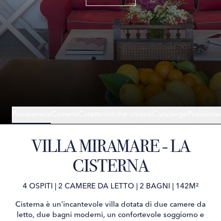
Panoramica
Camere
Caratteristiche chiave
Concierge
Posizione
VILLA MIRAMARE - LA
CISTERNA
4 OSPITI
|
2 CAMERE DA LETTO
|
2 BAGNI
|
142M²
Cisterna è un'incantevole villa dotata di due camere da
letto, due bagni moderni, un confortevole soggiorno e