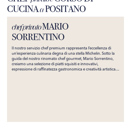
CUCINA
POSITANO
a
MARIO
chef privato
SORRENTINO
Il nostro servizio chef premium rappresenta l’eccellenza di
un’esperienza culinaria degna di una stella Michelin. Sotto la
guida del nostro rinomato chef gourmet, Mario Sorrentino,
creiamo una selezione di piatti squisiti e innovativi,
espressione di raffinatezza gastronomica e creatività artistica.
Su misura per soddisfare i palati più esigenti, il nostro servizio
garantisce un’esperienza culinaria indimenticabile. Portando
direttamente nella tua villa i sapori prestigiosi del suo
ristorante, promettiamo un viaggio gastronomico esclusivo,
capace di incantare i tuoi sensi e creare ricordi culinari senza
tempo.