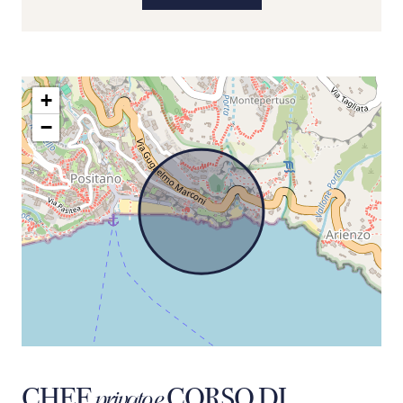
+
−
CHEF
CORSO DI
privato e