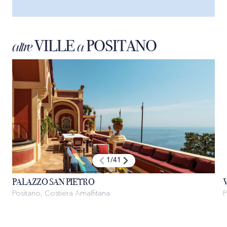
VILLE
POSITANO
altre
a
1
/
41
PALAZZO SAN PIETRO
Positano, Costiera Amalfitana
P