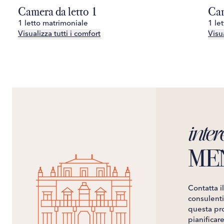
Camera da letto 1
Cam
1 letto matrimoniale
1 le
Visualizza tutti i comfort
Visua
inter
ME
Contatta i
consulenti 
questa pro
pianificar