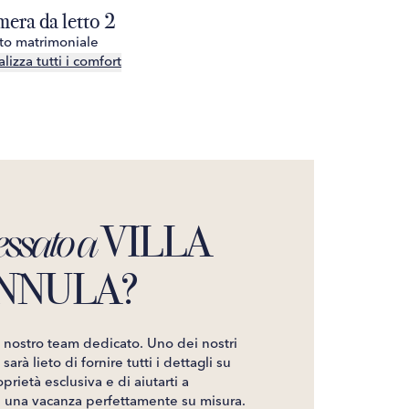
era da letto 2
Camera da 
tto matrimoniale
1 letto matrim
lizza tutti i comfort
Visualizza tutt
VILLA
essato a
NNULA?
l nostro team dedicato. Uno dei nostri
sarà lieto di fornire tutti i dettagli su
prietà esclusiva e di aiutarti a
e una vacanza perfettamente su misura.