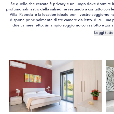
Se quello che cercate è privacy e un luogo dove dormire i
profumo salmastro della salsedine restando a contatto con le l’
Villa Papeda è la location ideale per il vostro soggiorno nel
dispone principalmente di tre camere da letto, di cui una
due camere letto, un ampio soggiorno con salotto e zona p
piscina è privata ad uso esclusivo degli ospiti di villa Pap
Leggi tutto
richieste del cliente si possono avere letti singoli o matrimon
culle per bambini senza sovraprezzo. Nelle camere da letto, 
ospiti, compatibilmente con gli spazi a disposizione. Villa
collina di Gioi, immersa in un ampio limoneto che sprigion
aperta al mare e con panorama sul mare fino all’estremo lemb
posizione in altura, i limoni ma anche ulivi e prati all’in
dell’estate e la sua piscina privata (3x12) ad uso esclusivo 
costruzione è di design moderno e su un unico piano. Tutti
esterno. Il soggiorno e la cucina oltre ad accedere al giard
coperta e al grande dehor. Questa zona lambisce il prato al
entrerà nel cuore.Si comunica che il costo di pulizie e 190 
in stuttura.