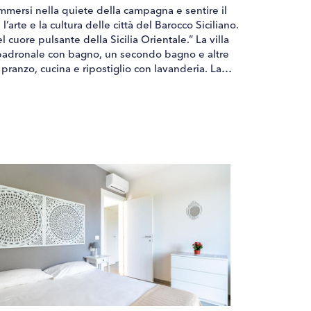
mmersi nella quiete della campagna e sentire il
arte e la cultura delle città del Barocco Siciliano.
 cuore pulsante della Sicilia Orientale.” La villa
 padronale con bagno, un secondo bagno e altre
ranzo, cucina e ripostiglio con lavanderia. La
eda. Le camere vengono sistemate sulla base delle
iali, possibilità di aggiungere letti singoli oppure
i letti saranno sistemati secondo l’esigenza degli
 Papeda è una casa vacanza appoggiata sulla prima
a profumo durante tutto l’anno ma sfacciatamente
o a sud dell’isola: Portopalo di Capo Passero. La
glese mitigano la temperatura nelle ore più calde
degli ospiti della villa. La villa di recentissima
 gli ambienti hanno diretto accesso al giardino
ino hanno anche accesso diretto all’ampia veranda
l’inglese che ospita la piscina. Villa Papeda vi
Euro a soggiorno non incluso nel prezzo da pagare