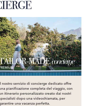
IERGE
TAILOR-MADE
concierge
PREMIUM
Il nostro servizio di concierge dedicato offre
una pianificazione completa del viaggio, con
un itinerario personalizzato creato dai nostri
specialisti dopo una videochiamata, per
garantire una vacanza perfetta.