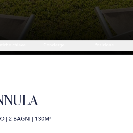
stiche chiave
Concierge
Posizione
NNULA
TO
|
2 BAGNI
|
130M²