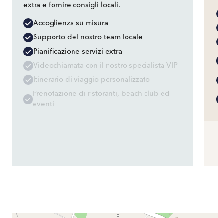
extra e fornire consigli locali.
Accoglienza su misura
Supporto del nostro team locale
Pianificazione servizi extra
Videochiamata con il nostro specialista VIP
Itinerario di viaggio personalizzato
Prenotazione di ristoranti, beach club ed
eventi