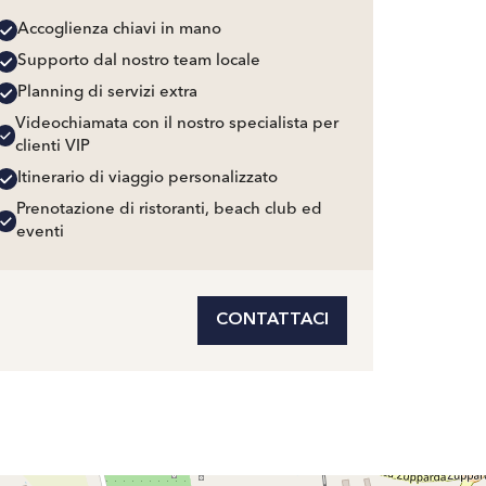
Accoglienza chiavi in mano
Supporto dal nostro team locale
Planning di servizi extra
Videochiamata con il nostro specialista per
clienti VIP
Itinerario di viaggio personalizzato
Prenotazione di ristoranti, beach club ed
eventi
CONTATTACI