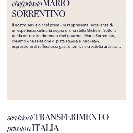
MARIO
chef privato
SORRENTINO
Il nostro servizio chef premium rappresenta l’eccellenza di
un’esperienza culinaria degna di una stella Michelin. Sotto la
guida del nostro rinomato chef gourmet, Mario Sorrentino,
creiamo una selezione di piatti squisiti e innovativi,
espressione di raffinatezza gastronomica e creatività artistica.
Su misura per soddisfare i palati più esigenti, il nostro servizio
garantisce un’esperienza culinaria indimenticabile. Portando
direttamente nella tua villa i sapori prestigiosi del suo
ristorante, promettiamo un viaggio gastronomico esclusivo,
capace di incantare i tuoi sensi e creare ricordi culinari senza
tempo.
TRANSFERIMENTO
servizio di
ITALIA
privato a