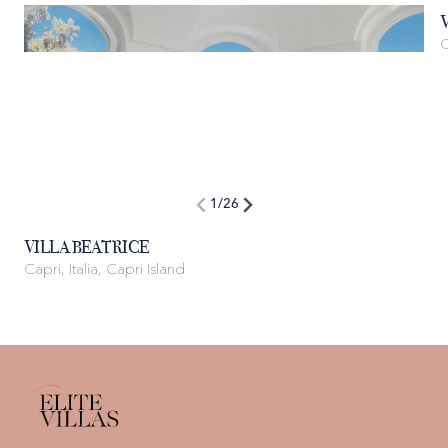
1
/
26
VILLA BEATRICE
Capri, Italia, Capri Island
C