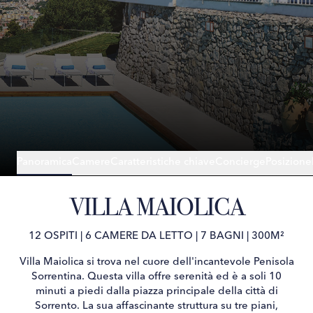
Panoramica
Camere
Caratteristiche chiave
Concierge
Posizione
VILLA MAIOLICA
12 OSPITI
|
6 CAMERE DA LETTO
|
7 BAGNI
|
300M²
Villa Maiolica si trova nel cuore dell'incantevole Penisola
Sorrentina. Questa villa offre serenità ed è a soli 10
minuti a piedi dalla piazza principale della città di
Sorrento. La sua affascinante struttura su tre piani,