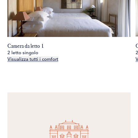
Camera da letto 1
C
2 letto singolo
2
Visualizza tutti i comfort
V