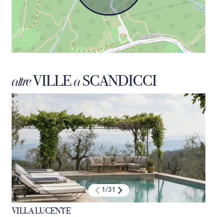
VILLE
SCANDICCI
altre
a
1
/
31
VILLA LUCENTE