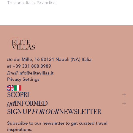
Toscana, Italia, Scandicci
via
dei Mille, 16 80121 Napoli (NA) Italia
tel.
+39 331 808 8989
Email
info@elitevillas.it
Privacy Settings
SCOPRI
get
INFORMED
Capri
St. Moritz
SIGN UP
FOR OUR
NEWSLETTER
About us
Ischia
Contattaci
Lago di Como
Privacy Policy
Subscribe to our newsletter to get curated travel
Costiera Amalfitana
Termini e Condizioni
inspirations.