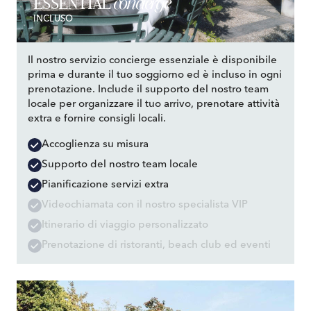
concierge
ESSENTIAL
INCLUSO
Il nostro servizio concierge essenziale è disponibile
prima e durante il tuo soggiorno ed è incluso in ogni
prenotazione. Include il supporto del nostro team
locale per organizzare il tuo arrivo, prenotare attività
extra e fornire consigli locali.
Accoglienza su misura
Supporto del nostro team locale
Pianificazione servizi extra
Videochiamata con il nostro specialista VIP
Itinerario di viaggio personalizzato
Prenotazione di ristoranti, beach club ed eventi