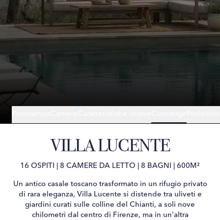
Panoramica
Camere
Caratteristiche chiave
Concierge
Posizione
VILLA LUCENTE
16 OSPITI
|
8 CAMERE DA LETTO
|
8 BAGNI
|
600M²
Un antico casale toscano trasformato in un rifugio privato
di rara eleganza, Villa Lucente si distende tra uliveti e
giardini curati sulle colline del Chianti, a soli nove
chilometri dal centro di Firenze, ma in un'altra