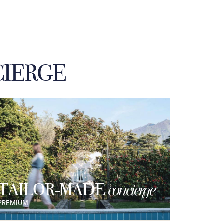
IERGE
TAILOR-MADE
concierge
PREMIUM