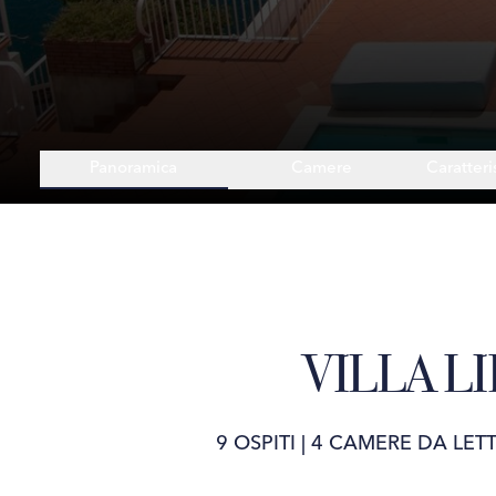
Panoramica
Camere
Caratteri
VILLA L
9 OSPITI
|
4 CAMERE DA LET