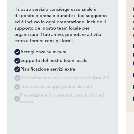
Il nostro servizio concierge essenziale è
disponibile prima e durante il tuo soggiorno
ed è incluso in ogni prenotazione. Include il
supporto del nostro team locale per
organizzare il tuo arrivo, prenotare attività
extra e fornire consigli locali.
Accoglienza su misura
Supporto del nostro team locale
Pianificazione servizi extra
Videochiamata con il nostro specialista VIP
Itinerario di viaggio personalizzato
Prenotazione di ristoranti, beach club ed
eventi