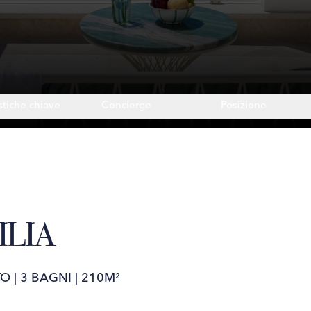
stiche chiave
Concierge
Posizione
ILIA
TO
|
3 BAGNI
|
210M²