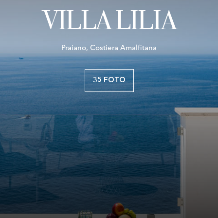
VILLA LILIA
Praiano, Costiera Amalfitana
35 FOTO