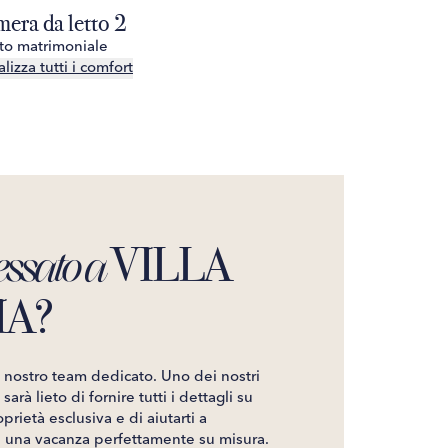
era da letto 2
Salone
tto matrimoniale
Visualizza tutt
lizza tutti i comfort
VILLA
essato a
IA?
l nostro team dedicato. Uno dei nostri
sarà lieto di fornire tutti i dettagli su
prietà esclusiva e di aiutarti a
e una vacanza perfettamente su misura.