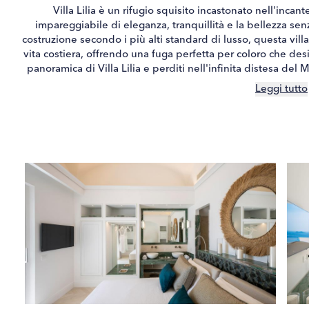
Villa Lilia è un rifugio squisito incastonato nell'incan
impareggiabile di eleganza, tranquillità e la bellezza se
costruzione secondo i più alti standard di lusso, questa vill
vita costiera, offrendo una fuga perfetta per coloro che desi
panoramica di Villa Lilia e perditi nell'infinita distesa del
cielo in un quadro mozzafiato, rendendo ogni momento straor
Leggi tutto
trasuda fascino contemporaneo, con spazi luminosi e ariosi ch
di Villa Lilia è immerso nella luce naturale, evidenziando la 
piastrelle in ceramica agli arredi eleganti e moderni. Per gli 
ideale vicino a due spiagge distinte: Marina di Praia, una b
perfetta per momenti di tranquillità, e Cala La Gavitella,
musica ed energia. Entrambe sono a breve distanza e promet
a soli 50 passi dalla strada principale, Villa Lilia offre un s
Costiera Amalfitana. Un breve tragitto in auto conduce a Pos
ristoranti gourmet e una vita notturna glamour. Villa Lilia è 
della Costiera Amalfitana, un luogo in cui ogni alba sembr
di bellezza e p