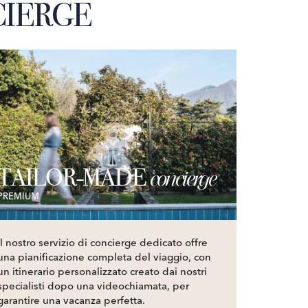
IERGE
TAILOR-MADE
concierge
PREMIUM
Il nostro servizio di concierge dedicato offre
una pianificazione completa del viaggio, con
un itinerario personalizzato creato dai nostri
specialisti dopo una videochiamata, per
garantire una vacanza perfetta.