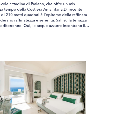
tevole cittadina di Praiano, che offre un mix
nza tempo della Costiera Amalfitana.Di recente
a di 210 metri quadrati è l'epitome della raffinata
derano raffinatezza e serenità. Sali sulla terrazza
 Mediterraneo. Qui, le acque azzurre incontrano il
dinario. Il design a un solo livello della villa
e invitano a rilassarsi e distendersi. Ogni angolo
sua impeccabile attenzione ai dettagli, dalle vivaci
amanti del mare, Villa Lilia è situata in posizione
aia serena abbracciata da scogliere frastagliate,
 una vivace destinazione da beach club piena di
tono indimenticabili esperienze al mare. Situata
antuario privato mantenendoti vicino ai tesori della
itano e Amalfi, dove ti aspettano boutique vivaci,
più di una villa, è una porta d'accesso alla magia
a una promessa e ogni tramonto una celebrazione
ace.