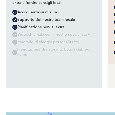
extra e fornire consigli locali.
Accoglienza su misura
Supporto del nostro team locale
Pianificazione servizi extra
Videochiamata con il nostro specialista VIP
Itinerario di viaggio personalizzato
Prenotazione di ristoranti, beach club ed
eventi