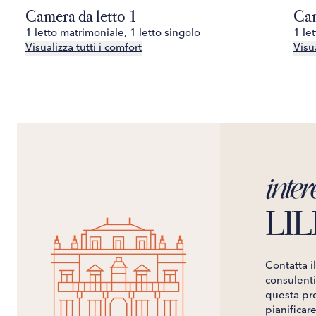
Camera da letto 1
Cam
1 letto matrimoniale, 1 letto singolo
1 le
Visualizza tutti i comfort
Visua
inter
LIL
Contatta i
consulenti 
questa pro
pianificar