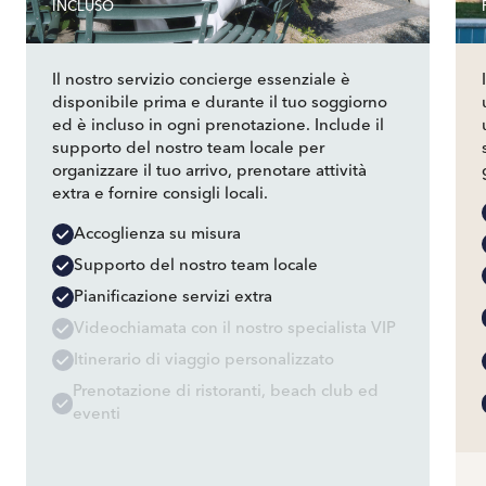
INCLUSO
Il nostro servizio concierge essenziale è
disponibile prima e durante il tuo soggiorno
ed è incluso in ogni prenotazione. Include il
supporto del nostro team locale per
organizzare il tuo arrivo, prenotare attività
extra e fornire consigli locali.
Accoglienza su misura
Supporto del nostro team locale
Pianificazione servizi extra
Videochiamata con il nostro specialista VIP
Itinerario di viaggio personalizzato
Prenotazione di ristoranti, beach club ed
eventi