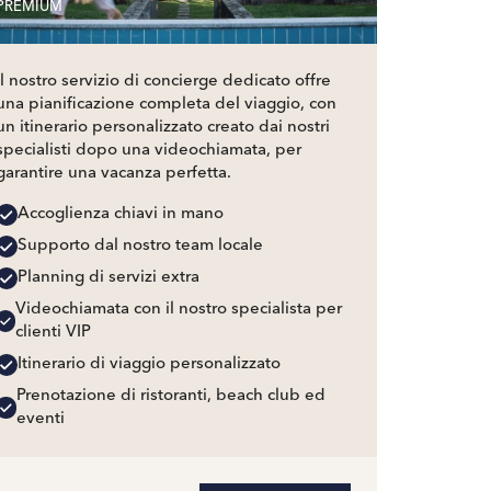
PREMIUM
Il nostro servizio di concierge dedicato offre
una pianificazione completa del viaggio, con
un itinerario personalizzato creato dai nostri
specialisti dopo una videochiamata, per
garantire una vacanza perfetta.
Accoglienza chiavi in mano
Supporto dal nostro team locale
Planning di servizi extra
Videochiamata con il nostro specialista per
clienti VIP
Itinerario di viaggio personalizzato
Prenotazione di ristoranti, beach club ed
eventi