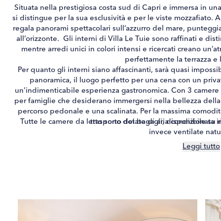
Situata nella prestigiosa costa sud di Capri e immersa in una
si distingue per la sua esclusività e per le viste mozzafiato. A
regala panorami spettacolari sull’azzurro del mare, punteggia
all’orizzonte. Gli interni di Villa Le Tuie sono raffinati e di
mentre arredi unici in colori intensi e ricercati creano un’a
perfettamente la terrazza e 
Per quanto gli interni siano affascinanti, sarà quasi impossib
panoramica, il luogo perfetto per una cena con un privat
un’indimenticabile esperienza gastronomica. Con 3 camere da 
per famiglie che desiderano immergersi nella bellezza della 
percorso pedonale e una scalinata. Per la massima comodità, 
Tutte le camere da letto sono dotate di aria condizionata 
trasporto dei bagagli, disponibile su r
invece ventilate nat
Leggi tutto