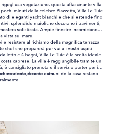
 rigogliosa vegetazione, questa affascinante villa
 pochi minuti dalla celebre Piazzetta, Villa Le Tuie
to di eleganti yacht bianchi e che si estende fino
stintivi: splendide maioliche decorano i pavimenti,
tmosfera sofisticata. Ampie finestre incorniciano
la vista sul mare.
ile resistere al richiamo della magnifica terrazza
e chef che preparerà per voi e i vostri ospiti
letto e 4 bagni, Villa Le Tuie è la scelta ideale
costa caprese. La villa è raggiungibile tramite un
è consigliato prenotare il servizio porter per il
indipendente, le aree comuni della casa restano
ichiesta con un costo extra.
uralmente.