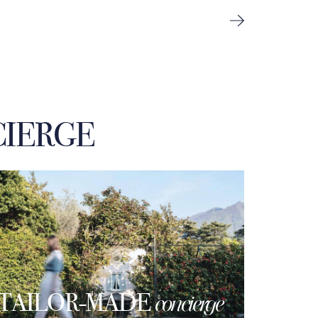
IERGE
TAILOR-MADE
concierge