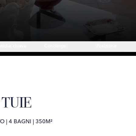
stiche chiave
Concierge
Posizione
 TUIE
TO
|
4 BAGNI
|
350M²