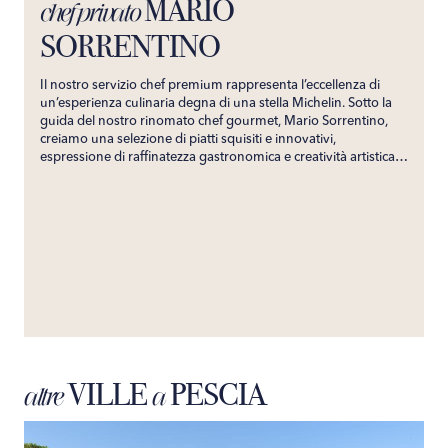
MARIO
chef privato
SORRENTINO
Il nostro servizio chef premium rappresenta l’eccellenza di
un’esperienza culinaria degna di una stella Michelin. Sotto la
guida del nostro rinomato chef gourmet, Mario Sorrentino,
creiamo una selezione di piatti squisiti e innovativi,
espressione di raffinatezza gastronomica e creatività artistica.
Su misura per soddisfare i palati più esigenti, il nostro servizio
garantisce un’esperienza culinaria indimenticabile. Portando
direttamente nella tua villa i sapori prestigiosi del suo
ristorante, promettiamo un viaggio gastronomico esclusivo,
capace di incantare i tuoi sensi e creare ricordi culinari senza
tempo.
VILLE
PESCIA
altre
a