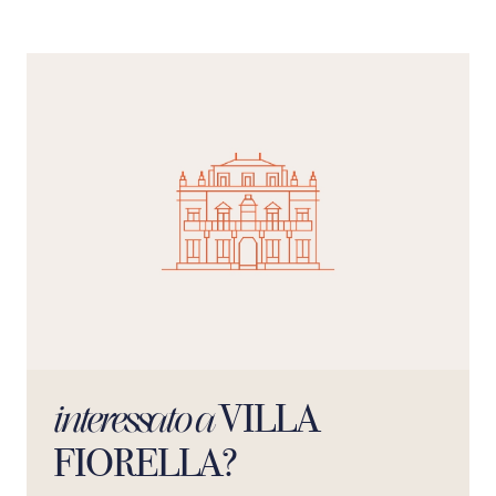
d’ingresso circondato da cipressi e pini, completamente
illuminato di notte, sia dall’alto che ai lati della strada;
una grande piscina con illuminazione interna ed esterna
serale, dotata di 5 ombrelloni, oltre 20 chaise longues e
lettini con tavolini, grandi cuscini da esterno e una
doccia. A bordo piscina gli ospiti possono usufruire di
una cucina completamente attrezzata, con frigorifero,
spazi di stoccaggio, un piano cottura a induzione e un
tavolo da pranzo.
VILLA
interessato a
FIORELLA?