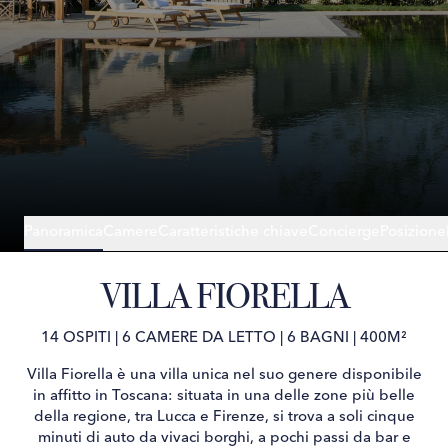
Panoramica
Camere
Caratteristiche chiave
Concierge
Posizione
VILLA FIORELLA
14 OSPITI
|
6 CAMERE DA LETTO
|
6 BAGNI
|
400M²
Villa Fiorella è una villa unica nel suo genere disponibile
in affitto in Toscana: situata in una delle zone più belle
della regione, tra Lucca e Firenze, si trova a soli cinque
minuti di auto da vivaci borghi, a pochi passi da bar e