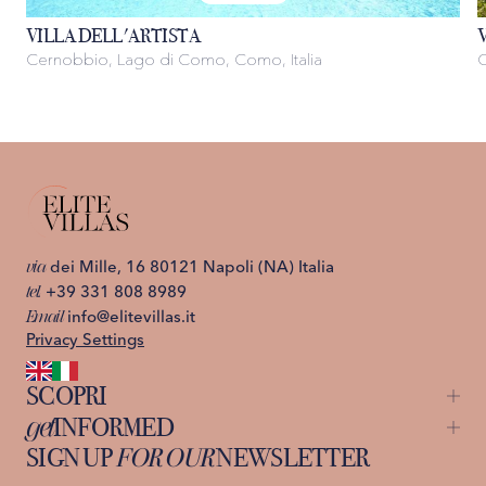
VILLA DELL'ARTISTA
Cernobbio, Lago di Como, Como, Italia
C
via
dei Mille, 16 80121 Napoli (NA) Italia
tel.
+39 331 808 8989
Email
info@elitevillas.it
Privacy Settings
SCOPRI
get
INFORMED
Capri
St. Moritz
SIGN UP
FOR OUR
NEWSLETTER
About us
Ischia
Contattaci