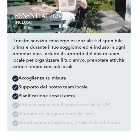
concierge
ESSENTIAL
INCLUSO
Il nostro servizio concierge essenziale è disponibile
prima e durante il tuo soggiorno ed è incluso in ogni
prenotazione. Include il supporto del nostro team
locale per organizzare il tuo arrivo, prenotare attività
extra e fornire consigli locali.
Accoglienza su misura
Supporto del nostro team locale
Pianificazione servizi extra
Videochiamata con il nostro specialista VIP
Itinerario di viaggio personalizzato
Prenotazione di ristoranti, beach club ed eventi