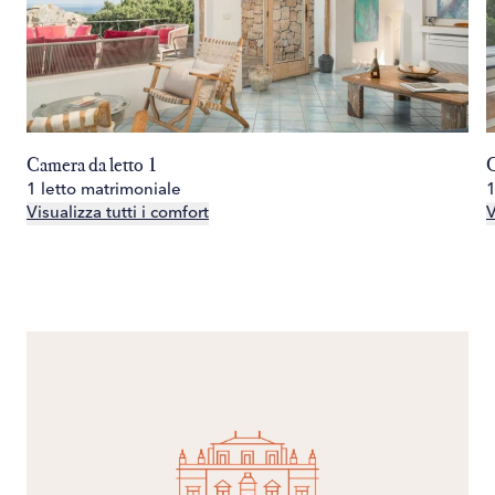
ricavata tra i massi fanno di questo spazio l'indirizzo più
dal cancello d'ingresso.
romantico della villa.
Camera da letto 1
C
1 letto matrimoniale
1
Visualizza tutti i comfort
V