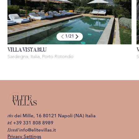
1
/
21
VILLA VISTA BLU
Sardegna, Italia, Porto Rotondo
S
via
dei Mille, 16 80121 Napoli (NA) Italia
tel.
+39 331 808 8989
Email
info@elitevillas.it
Privacy Settings