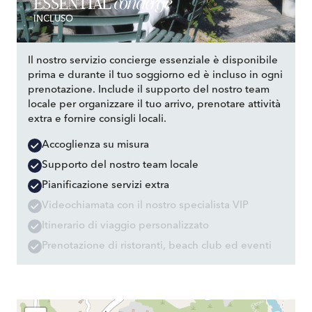
concierge
ESSENTIAL
INCLUSO
Il nostro servizio concierge essenziale è disponibile
prima e durante il tuo soggiorno ed è incluso in ogni
prenotazione. Include il supporto del nostro team
locale per organizzare il tuo arrivo, prenotare attività
extra e fornire consigli locali.
Accoglienza su misura
Supporto del nostro team locale
Pianificazione servizi extra
Videochiamata con il nostro specialista VIP
Itinerario di viaggio personalizzato
Prenotazione di ristoranti, beach club ed eventi