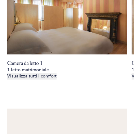
Camera da letto 1
C
1 letto matrimoniale
1
Visualizza tutti i comfort
V