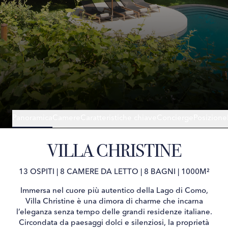
Panoramica
Camere
Caratteristiche chiave
Concierge
Posizione
VILLA CHRISTINE
13 OSPITI
|
8 CAMERE DA LETTO
|
8 BAGNI
|
1000M²
Immersa nel cuore più autentico della Lago di Como,
Villa Christine è una dimora di charme che incarna
l’eleganza senza tempo delle grandi residenze italiane.
Circondata da paesaggi dolci e silenziosi, la proprietà