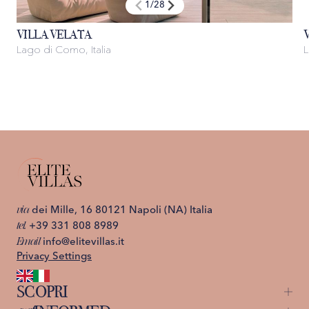
1
/
28
VILLA VELATA
Lago di Como, Italia
L
via
dei Mille, 16 80121 Napoli (NA) Italia
tel.
+39 331 808 8989
Email
info@elitevillas.it
Privacy Settings
SCOPRI
Capri