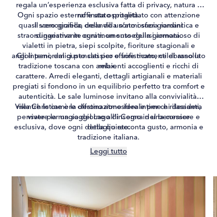
regala un’esperienza esclusiva fatta di privacy, natura e
Ogni spazio esterno è stato progettato con attenzione
raffinata ospitalità.
quasi scenografica, creando un’atmosfera romantica e
Il vero gioiello della villa sono i suoi giardini
straordinariamente curati: un susseguirsi armonioso di
suggestiva in ogni momento della giornata.
vialetti in pietra, siepi scolpite, fioriture stagionali e
angoli panoramici pensati per offrire momenti di assoluto
Gli interni, dal gusto classico e sofisticato, celebrano la
tradizione toscana con ambienti accoglienti e ricchi di
relax.
carattere. Arredi eleganti, dettagli artigianali e materiali
pregiati si fondono in un equilibrio perfetto tra comfort e
autenticità. Le sale luminose invitano alla convivialità,
Villa Christine è la destinazione ideale per chi desidera
mentre le camere offrono atmosfere intime e rilassanti,
pensate per un soggiorno all’insegna del benessere e
vivere la magia del Lago di Como in una cornice
esclusiva, dove ogni dettaglio racconta gusto, armonia e
della quiete.
tradizione italiana.
Leggi tutto