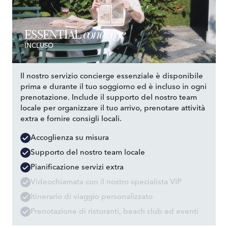
concierge
ESSENTIAL
INCLUSO
Il nostro servizio concierge essenziale è disponibile
prima e durante il tuo soggiorno ed è incluso in ogni
prenotazione. Include il supporto del nostro team
locale per organizzare il tuo arrivo, prenotare attività
extra e fornire consigli locali.
Accoglienza su misura
Supporto del nostro team locale
Pianificazione servizi extra
Videochiamata con il nostro specialista VIP
Itinerario di viaggio personalizzato
Prenotazione di ristoranti, beach club ed eventi