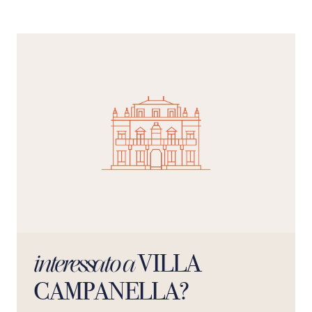
cene italiane preparate da uno chef qualificato o godervi
degustazioni di vino sotto le bouganville in fiore.
VILLA
interessato a
CAMPANELLA?