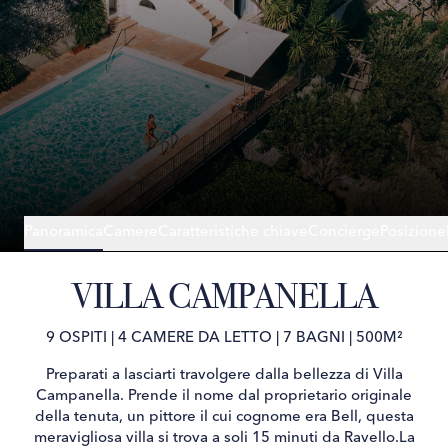
Panoramica
Camere
Caratteristiche chiave
Concierge
Posizione
VILLA CAMPANELLA
9 OSPITI
|
4 CAMERE DA LETTO
|
7 BAGNI
|
500M²
Preparati a lasciarti travolgere dalla bellezza di Villa
Campanella. Prende il nome dal proprietario originale
della tenuta, un pittore il cui cognome era Bell, questa
meravigliosa villa si trova a soli 15 minuti da Ravello.La