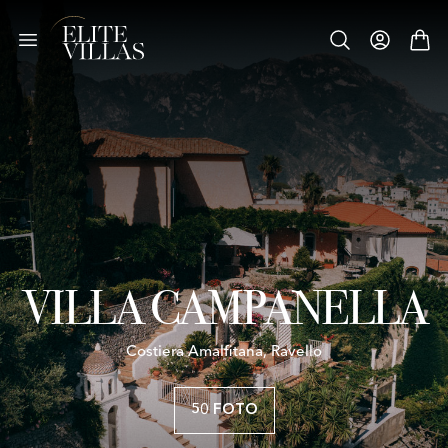
VILLA CAMPANELLA
Costiera Amalfitana, Ravello
50 FOTO