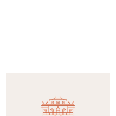
composta da tre camere matrimoniali e due camere
doppie con letti separati. Di queste 5 camere da letto,
due sono dotate di annesso salottino con ulteriore
divano letto, per un totale di 12 posti letto.Ci sono 4
bagni ai quali si accede dai corridoi.Al secondo piano ci
sono altre 4 camere da letto e due bagni, per un totale di
8 posti letto. Tutte le camere ed i bagni sono completi di
biancheria.Oltre al vigneto, nella proprietà sono presenti
alcune cantine storiche nelle quali la famiglia Milesi da
generazioni produce e conserva il suo vino Franciacorta
brut. La villa non è disponibile dal 15 maggio al 31 luglio
e dal 15 settembre al 31 ottobre, perché ancora abitata
dai proprietari originari.La villa si propone come luogo
ideale sia per soggiorni di vacanza (non inferiori ad una
settimana) che per soggiorni di lavoro (non inferiori a tre
notti). Può essere una soluzione comoda e piacevole
anche per chi, non potendo allontanarsi da Milano in
estate, può soggiornare con la famiglia o gli amici e
raggiungerli quotidianamente in meno di un'ora. Per le
famiglie con bambini ci sono numerose attività sportive
nei dintorni (campo da golf, noleggio biciclette, due
laghi balneabili, escursioni, ecc.) e numerosi parchi