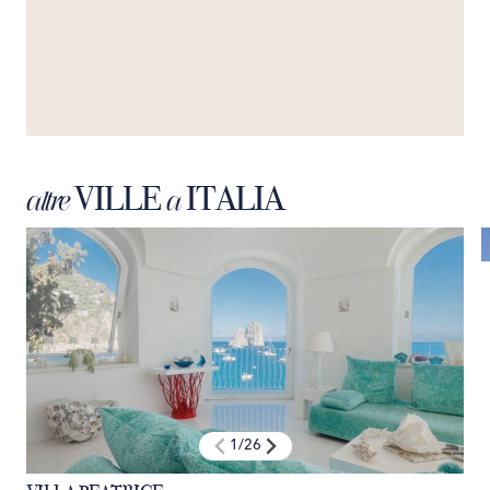
ristorante, promettiamo un viaggio gastronomico esclusivo,
capace di incantare i tuoi sensi e creare ricordi culinari senza
tempo.
VILLE
ITALIA
altre
a
1
/
26