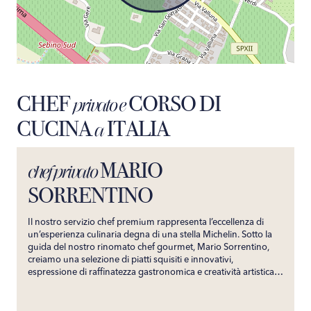
CHEF
CORSO DI
privato e
CUCINA
ITALIA
a
MARIO
chef privato
SORRENTINO
Il nostro servizio chef premium rappresenta l’eccellenza di
un’esperienza culinaria degna di una stella Michelin. Sotto la
guida del nostro rinomato chef gourmet, Mario Sorrentino,
creiamo una selezione di piatti squisiti e innovativi,
espressione di raffinatezza gastronomica e creatività artistica.
Su misura per soddisfare i palati più esigenti, il nostro servizio
garantisce un’esperienza culinaria indimenticabile. Portando
direttamente nella tua villa i sapori prestigiosi del suo