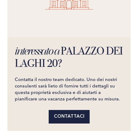
giochi come Gardaland ecc. La Villa può essere vissuta
anche da aziende espositrici e/o gruppi di buyer durante
le fiere più importanti come il Salone del Mobile, e la
Fiera della Moda di Milano o il Vinitaly a Verona, Sede
ideale per gruppi durante il Gran Premio di Formula Uno.
Per gli amanti della musica segnaliamo la famosa Arena
di Verona dove si svolge ogni anno il famoso festival
PALAZZO DEI
interessato a
lirico e Parma che si svolge ogni anno tra fine giugno e
inizio settembre con il festival Verdi tra fine settembre e
LAGHI 20?
fine ottobre.Collegata tramite l'autostrada, Milano è
raggiungibile in meno di un'ora.Per le gite d'arte si
possono raggiungere Bergamo e Brescia in circa 20
Contatta il nostro team dedicato. Uno dei nostri
minuti, Verona, Mantova e Parma in circa un'ora, Padova
consulenti sarà lieto di fornire tutti i dettagli su
e Vicenza in un'ora e mezza, il Lago di Garda in 30
questa proprietà esclusiva e di aiutarti a
minuti, il Lago d'Iseo in un quarto d'ora e il Lago Como in
pianificare una vacanza perfettamente su misura.
circa un'ora e mezza, Venezia in meno di due ore.Per gli
appassionati dello sci, il comprensorio di Ponte di Legno
Tonale, con i suoi 100km di piste e 28 impianti di risalita,
CONTATTACI
è raggiungibile in un'ora e mezza.