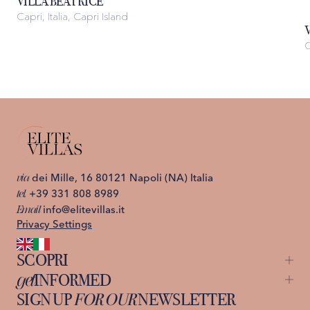
VILLA BEATRICE
Capri, Italia, Capri Island
C
via
dei Mille, 16 80121 Napoli (NA) Italia
tel.
+39 331 808 8989
Email
info@elitevillas.it
Privacy Settings
SCOPRI
get
INFORMED
Capri
St. Moritz
SIGN UP
FOR OUR
NEWSLETTER
About us
Ischia