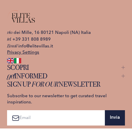
via
dei Mille, 16 80121 Napoli (NA) Italia
tel.
+39 331 808 8989
Email
info@elitevillas.it
Privacy Settings
SCOPRI
get
INFORMED
Capri
St. Moritz
SIGN UP
FOR OUR
NEWSLETTER
About us
Ischia
Contattaci
Lago di Como
Privacy Policy
Subscribe to our newsletter to get curated travel
Costiera Amalfitana
Termini e Condizioni
inspirations.
Sicilia
Prenota ora
Toscana
Invia
Aggiungi alla Lista Desideri