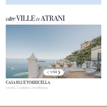
VILLE
ATRANI
altre
a
1
/
50
CASA BLUE TORRICELLA
Atrani, Costiera Amalfitana