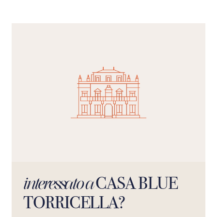
dormire l’ombrellone deve essere obbligatoriamente
chiuso;4) La cauzione per il danneggiamento o lo
smarrimento dei badge è di 20€ ciascuno.
CASA BLUE
interessato a
TORRICELLA?