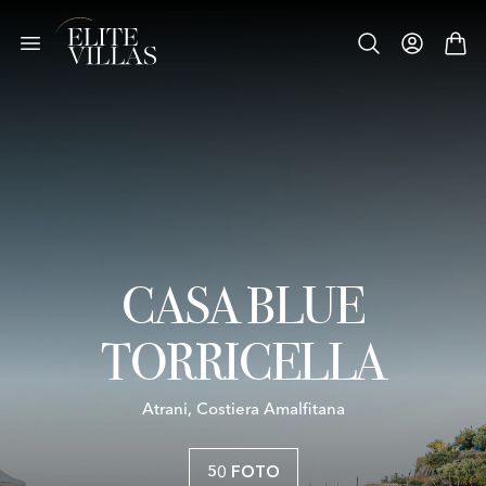
CASA BLUE
TORRICELLA
Atrani, Costiera Amalfitana
50 FOTO