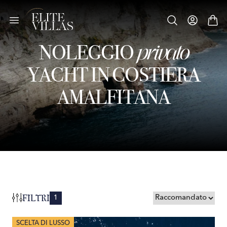
privato
NOLEGGIO
YACHT IN COSTIERA
AMALFITANA
FILTRI
1
SCELTA DI LUSSO