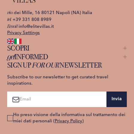
via
dei Mille, 16 80121 Napoli (NA) Italia
tel.
+39 331 808 8989
Email
info@elitevillas.it
Privacy Settings
SCOPRI
get
INFORMED
Capri
St. Moritz
SIGN UP
FOR OUR
NEWSLETTER
About us
Ischia
Contattaci
Lago di Como
Privacy Policy
Subscribe to our newsletter to get curated travel
Costiera Amalfitana
Termini e Condizioni
inspirations.
Sicilia
Toscana
Invia
Ho preso visione della informativa sul trattamento dei
miei dati personali
(Privacy Policy)